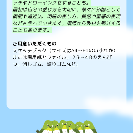
ッチやドローイングをすることも。
最初は自分の感じ方を大切に、徐々に知識として
構図や遠近法、明暗の表し方、質感や量感の表現
などを学んでいきます。講師から教材を郵送する
こともあります。
ご用意いただくもの
スケッチブック（サイズはA4〜F6のいずれか）
または画用紙とファイル。
２B〜４Bのえんぴ
つ。消しゴム、練りゴムなど。